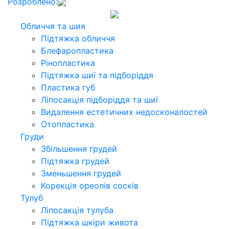
Розроблено:
Обличчя та шия
Підтяжка обличчя
Блефаропластика
Рінопластика
Підтяжка шиї та підборіддя
Пластика губ
Ліпосакція підборіддя та шиї
Видалення естетичних недосконалостей
Отопластика
Груди
Збільшення грудей
Підтяжка грудей
Зменьшення грудей
Корекція ореолів сосків
Тулуб
Ліпосакція тулуба
Підтяжка шкіри живота