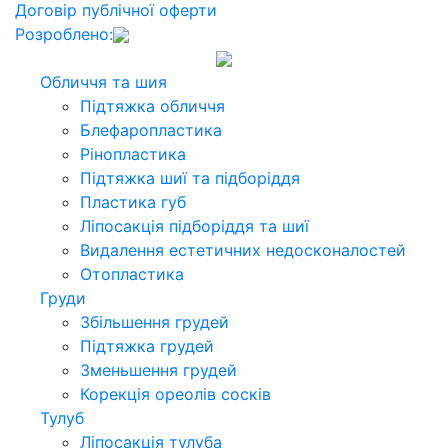
Договір публічної оферти
Розроблено:
Обличчя та шия
Підтяжка обличчя
Блефаропластика
Рінопластика
Підтяжка шиї та підборіддя
Пластика губ
Ліпосакція підборіддя та шиї
Видалення естетичних недосконалостей
Отопластика
Груди
Збільшення грудей
Підтяжка грудей
Зменьшення грудей
Корекція ореолів сосків
Тулуб
Ліпосакція тулуба