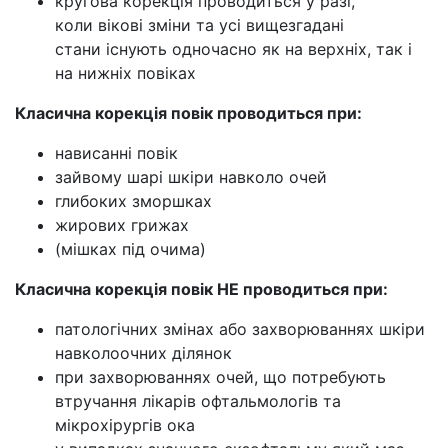
кругова корекція проводиться у разі,
коли вікові зміни та усі вищезгадані
стани існують одночасно як на верхніх, так і
на нижніх повіках
Класична корекція повік проводиться при:
нависанні повік
зайвому шарі шкіри навколо очей
глибоких зморшках
жирових грижах
(мішках під очима)
Класична корекція повік НЕ проводиться при:
патологічних змінах або захворюваннях шкіри
навколоочних ділянок
при захворюваннях очей, що потребують
втручання лікарів офтальмологів та
мікрохірургів ока