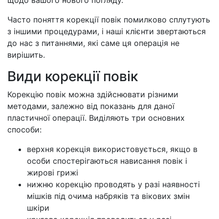
щодо вашого нового погляду.
Часто поняття корекції повік помилково сплутують
з іншими процедурами, і наші клієнти звертаються
до нас з питаннями, які саме ця операція не
вирішить.
Види корекції повік
Корекцію повік можна здійснювати різними
методами, залежно від показань для даної
пластичної операції. Виділяють три основних
способи:
верхня корекція використовується, якщо в
особи спостерігаються нависання повік і
жирові грижі
нижню корекцію проводять у разі наявності
мішків під очима набряків та вікових змін
шкіри