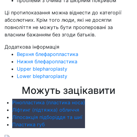
проблеми з очима та шкірним покривом
Ці протипоказання можна віднести до категорії
абсолютних. Крім того люди, які не досягли
повноліття не можуть бути прооперовані за
власним бажанням без згоди батьків.
Додаткова інформація
Верхня блефаропластика
Нижня блефаропластика
Upper blepharoplasty
Lower blepharoplasty
Можуть зацікавити
Рінопластика (пластика носа)
Ліфтинг (підтяжка) обличчя
Ліпосакція підборіддя та шиї
Пластика губ