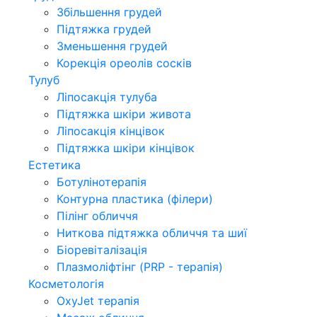
Збільшення грудей
Підтяжка грудей
Зменьшення грудей
Корекція ореолів сосків
Тулуб
Ліпосакція тулуба
Підтяжка шкіри живота
Ліпосакція кінцівок
Підтяжка шкіри кінцівок
Естетика
Ботулінотерапія
Контурна пластика (філери)
Пілінг обличчя
Ниткова підтяжка обличчя та шиї
Біоревіталізація
Плазмоліфтінг (PRP - терапія)
Косметологія
OxyJet терапія