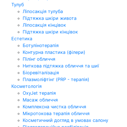
Тулуб
Ліпосакція тулуба
Підтяжка шкіри живота
Ліпосакція кінцівок
Підтяжка шкіри кінцівок
Естетика
Ботулінотерапія
Контурна пластика (філери)
Пілінг обличчя
Ниткова підтяжка обличчя та шиї
Біоревіталізація
Плазмоліфтінг (PRP - терапія)
Косметологія
OxyJet терапія
Масаж обличчя
Комплексна чистка обличчя
Мікротокова терапія обличчя
Косметичний догляд в умовах салону
Післяопераційна реабілітація