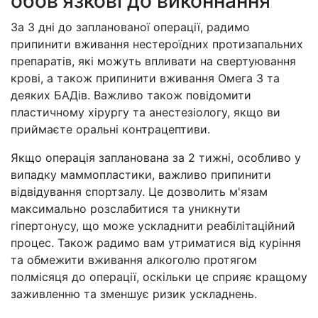
обовʼязкові до виконнання
За 3 дні до запланованої операції, радимо
припинити вживання нестероїдних протизапальних
препаратів, які можуть впливати на свертуювання
крові, а також припинити вживання Омега 3 та
деяких БАДів. Важливо також повідомити
пластичному хірургу та анестезіологу, якщо ви
приймаєте оральні контрацептиви.
Якщо операція запланована за 2 тижні, особливо у
випадку маммопластики, важливо припинити
відвідування спортзалу. Це дозволить м'язам
максимально розслабитися та уникнути
гіпертонусу, що може ускладнити реабілітаційний
процес. Також радимо вам утриматися від куріння
та обмежити вживання алкоголю протягом
полмісяця до операції, оскільки це сприяє кращому
заживленню та зменшує ризик ускладнень.