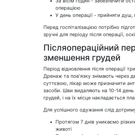
За вісім годин - забезпечити ос
операцією
У день операції - прийняти душ,
Перед госпіталізацією потрібно підгот
зручні для періоду після операції, ос
Післяопераційний пер
зменшення грудей
Період відновлення після операції тр
Дренаж та пов'язку знімають через дв
суттєвою, лікар може призначити ант
засоби. Шви видаляють на 10-14 день
грудей, і на їх місце накладається пл
Для успішного одужання слід дотрим
Протягом 7 днів уникаємо різких
животі