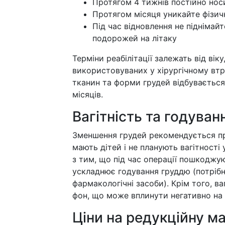
Протягом 4 тижнів постійно нос
Протягом місяця уникайте фізич
Під час відновлення не піднімай
подорожей на літаку
Терміни реабілітації залежать від віку
використовуваних у хірургічному втр
тканин та форми грудей відбувається
місяців.
Вагітність та годува
Зменшення грудей рекомендується пр
мають дітей і не планують вагітності
з тим, що під час операції пошкоджу
ускладнює годування груддю (потріб
фармакологічні засоби). Крім того, в
фон, що може вплинути негативно на
Ціни на редукційну 