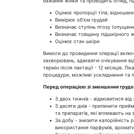
бажання жінки та проводить огляд, пі
Оцінює пропорції тіла, відношенн
Вимірює об'єм грудей
Визначає ступінь птозу (опущенн
Визначає товщину підшкірного 
Оцінює стан шкіри
Вимоги до проведення операції включ
захворювань, адекватні очікування ві
термін після лактації - 12 місяців. Лі
процедури, можливі ускладнення та п
Перед операцією зі зменшення грудей
З двох тижнів - відмовитися від 
З десяти днів - припинити прий
та препаратів, які впливають на 
За добу - знизити калорійність р
використання парфумів, аромат