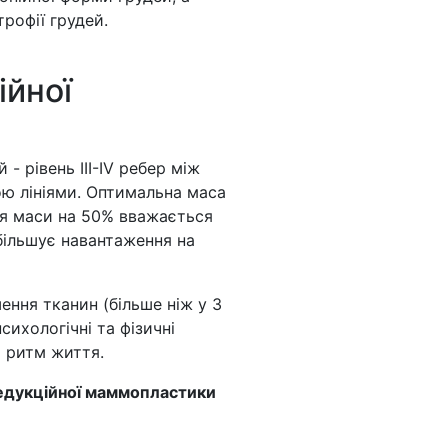
трофії грудей.
ійної
- рівень III-IV ребер між
ю лініями. Оптимальна маса
ня маси на 50% вважається
збільшує навантаження на
ення тканин (більше ніж у 3
ихологічні та фізичні
й ритм життя.
редукційної маммопластики