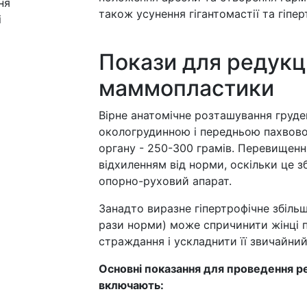
ня
також усунення гігантомастії та гіпер
і
Покази для редукц
маммопластики
Вірне анатомічне розташування грудей 
окологрудинною і передньою пахвово
органу - 250-300 грамів. Перевищен
відхиленням від норми, оскільки це 
опорно-руховий апарат.
Занадто виразне гіпертрофічне збільш
рази норми) може спричинити жінці пс
страждання і ускладнити її звичайни
Основні показання для проведення 
включають: