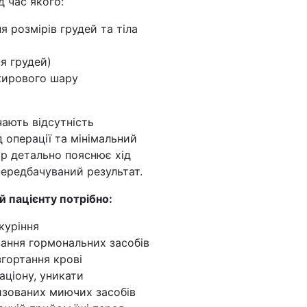
д час якого:
я розмірів грудей та тіла
я грудей)
жирового шару
ають відсутність
д операції та мінімальний
кар детально пояснює хід
ередбачуваний результат.
 пацієнту потрібно:
куріння
мання гормональних засобів
згортання крові
аціону, уникати
изованих миючих засобів