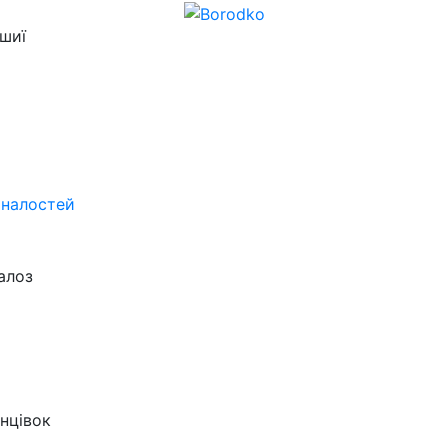
 шиї
оналостей
алоз
інцівок