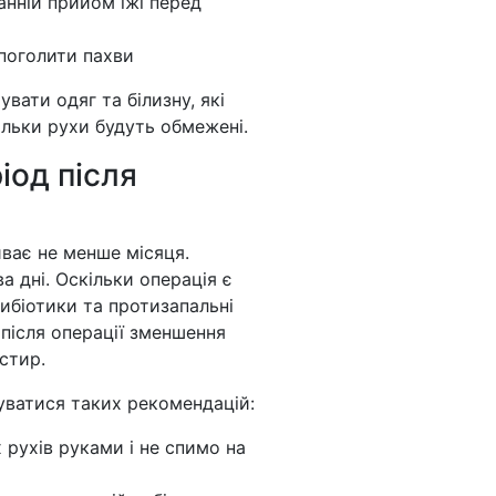
танній прийом їжі перед
 поголити пахви
увати одяг та білизну, які
кільки рухи будуть обмежені.
іод після
иває не менше місяця.
а дні. Оскільки операція є
ибіотики та протизапальні
 після операції зменшення
астир.
уватися таких рекомендацій:
 рухів руками і не спимо на