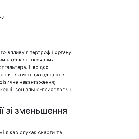
ми
о впливу гіпертрофії органу
ми в області плечових
юстгальтера. Нерідко
ення в житті: складнощі в
 фізичне навантаження;
нні; соціально-психологічні
ї зі зменьшення
і лікар слухає скарги та