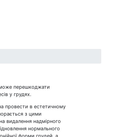
н може перешкоджати
ів у грудях.
на провести в естетичному
порається з цими
на видалення надмірного
 відновлення нормального
нійної форми грудей, а