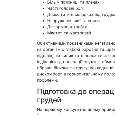
Біль у поясниці та плечах
Часті головні болі
Дерматити в складках під грудь
Напруження шиї та спини
Деформація хребта
Мастит та мастопатії
Об'єктивними показниками негативног
на організм є глибокі борозни та шра
відділів, які виникають через тиск б
індікацією до операції служать обмеж
обранні білизни та одягу; ускладнене
дискомфорт в горизонтальному положе
проблеми.
Підготовка до операці
грудей
На першому консультаційному прийом