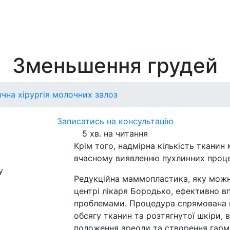
Зменьшення грудей
чна хірургія молочних залоз
Записатись на консультацію
5 хв. на читання
Крім того, надмірна кількість ткани
вчасному виявленню пухлинних процес
у
Редукційна маммопластика, яку мож
центрі лікаря Бородько, ефективно в
проблемами. Процедура спрямована 
обсягу тканин та розтягнутої шкіри,
положення ареоли та створення гармо