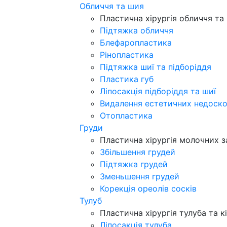
Обличчя та шия
Пластична хірургія обличчя та
Підтяжка обличчя
Блефаропластика
Рінопластика
Підтяжка шиї та підборіддя
Пластика губ
Ліпосакція підборіддя та шиї
Видалення естетичних недоск
Отопластика
Груди
Пластична хірургія молочних з
Збільшення грудей
Підтяжка грудей
Зменьшення грудей
Корекція ореолів сосків
Тулуб
Пластична хірургія тулуба та к
Ліпосакція тулуба