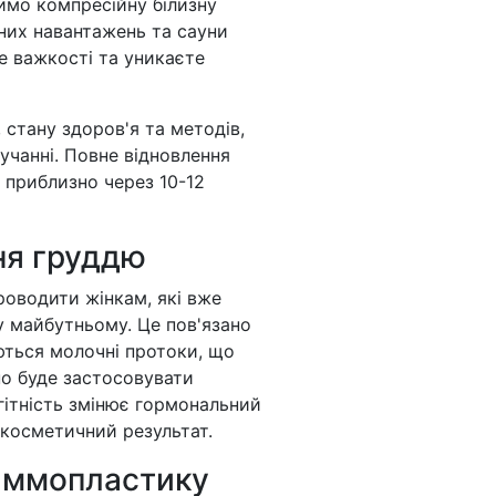
имо компресійну білизну
них навантажень та сауни
те важкості та уникаєте
, стану здоров'я та методів,
учанні. Повне відновлення
 приблизно через 10-12
ння груддю
оводити жінкам, які вже
 у майбутньому. Це пов'язано
ються молочні протоки, що
но буде застосовувати
агітність змінює гормональний
 косметичний результат.
маммопластику